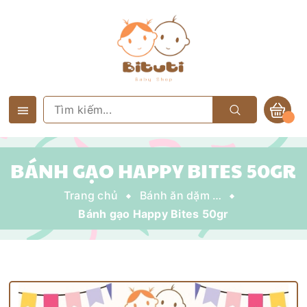
BÁNH GẠO HAPPY BITES 50GR
Trang chủ
Bánh ăn dặm - Sữa chua khô
Bánh gạo Happy Bites 50gr