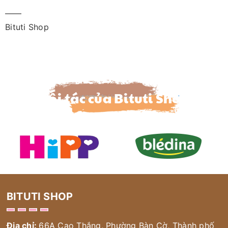
——
Bituti Shop
Đối tác của Bituti Shop
BITUTI SHOP
Địa chỉ:
66A Cao Thắng, Phường Bàn Cờ, Thành phố