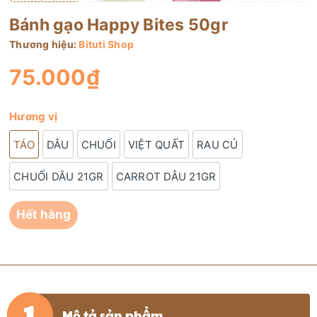
Bánh gạo Happy Bites 50gr
Thương hiệu:
Bituti Shop
75.000₫
Hương vị
TÁO
DÂU
CHUỐI
VIỆT QUẤT
RAU CỦ
CHUỐI DÂU 21GR
CARROT DÂU 21GR
Hết hàng
Mô tả sản phẩm