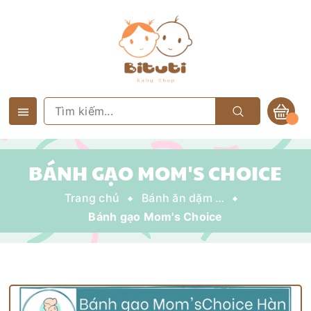
BÁNH GẠO MOM'S CHOICE
Trang chủ
Bánh ăn dặm - Sữa chua khô
Bánh gạo Mom's Choice