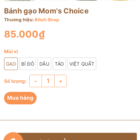
Bánh gạo Mom's Choice
Thương hiệu:
Bituti Shop
85.000₫
Mùi vị
GẠO
BÍ ĐỎ
DÂU
TÁO
VIỆT QUẤT
–
+
Số lượng:
Mua hàng