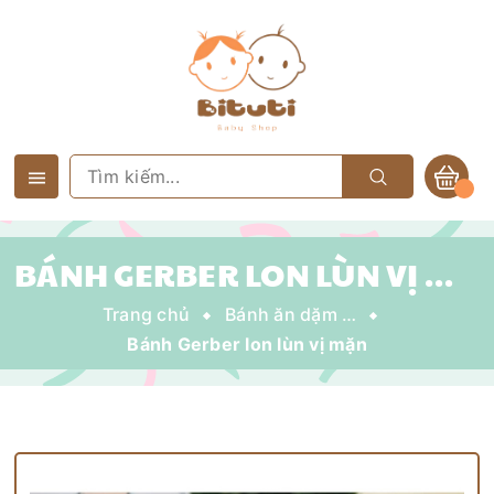
BÁNH GERBER LON LÙN VỊ MẶN
Trang chủ
Bánh ăn dặm - Sữa chua khô
Bánh Gerber lon lùn vị mặn