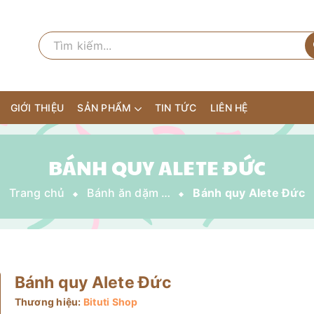
GIỚI THIỆU
SẢN PHẨM
TIN TỨC
LIÊN HỆ
BÁNH QUY ALETE ĐỨC
Trang chủ
Bánh ăn dặm - Sữa chua khô
Bánh quy Alete Đức
Bánh quy Alete Đức
Thương hiệu:
Bituti Shop