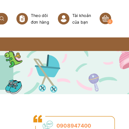
Theo dõi
Tài khoản
đơn hàng
của bạn
0
0908947400