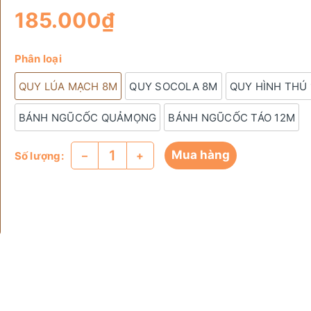
185.000₫
Phân loại
QUY LÚA MẠCH 8M
QUY SOCOLA 8M
QUY HÌNH THÚ
BÁNH NGŨCỐC QUẢMỌNG
BÁNH NGŨCỐC TÁO 12M
Mua hàng
–
+
Số lượng: