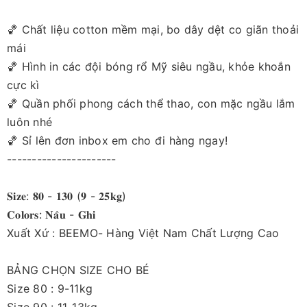
🏀 Chất liệu cotton mềm mại, bo dây dệt co giãn thoải
mái
️🏀 Hình in các đội bóng rổ Mỹ siêu ngầu, khỏe khoắn
cực kì
️🏀 Quần phối phong cách thể thao, con mặc ngầu lắm
luôn nhé
️🏀 Sỉ lên đơn inbox em cho đi hàng ngay!
----------------------
𝐒𝐢𝐳𝐞: 𝟖𝟎 - 𝟏𝟑𝟎 (𝟗 - 𝟐𝟓𝐤𝐠)
𝐂𝐨𝐥𝐨𝐫𝐬: 𝐍𝐚̂𝐮 - 𝐆𝐡𝐢
Xuất Xứ : BEEMO- Hàng Việt Nam Chất Lượng Cao
BẢNG CHỌN SIZE CHO BÉ
Size 80 : 9-11kg