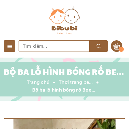
BỘ BA LỖ HÌNH BÓNG RỔ BEEMO
Trang chủ
Thời trang bé trai
Bộ ba lỗ hình bóng rổ Beemo