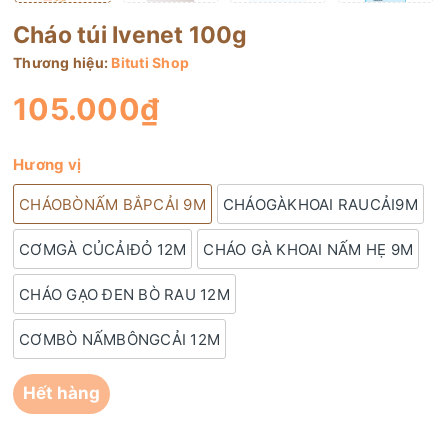
Cháo túi Ivenet 100g
Thương hiệu:
Bituti Shop
105.000₫
Hương vị
CHÁOBÒNẤM BẮPCẢI 9M
CHÁOGÀKHOAI RAUCẢI9M
CƠMGÀ CỦCẢIĐỎ 12M
CHÁO GÀ KHOAI NẤM HẸ 9M
CHÁO GẠO ĐEN BÒ RAU 12M
CƠMBÒ NẤMBÔNGCẢI 12M
Hết hàng