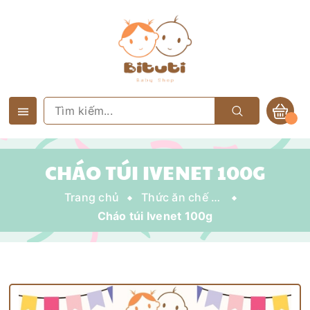
CHÁO TÚI IVENET 100G
Trang chủ
Thức ăn chế biến sẵn
Cháo túi Ivenet 100g