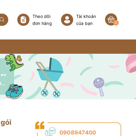
Theo dõi
Tài khoản
đơn hàng
của bạn
0
ỀN DINH DƯỠNG WAKODO GÓI 130GR CHO BÉ TỪ 12THÁNG
Cháo tươi ăn liền dinh dưỡng Wakodo gói 130gr cho bé từ 12tháng
 gói
0908947400