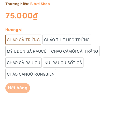
Thương hiệu:
Bituti Shop
75.000₫
Hương vị
CHÁO GÀ TRỨNG
CHÁO THỊT HEO TRỨNG
MỲ UDON GÀ RAUCỦ
CHÁO CÁMÒI CẢI TRẮNG
CHÁO GÀ RAU CỦ
NUI RAUCỦ SỐT CÀ
CHÁO CÁNGỪ RONGBIỂN
Hết hàng