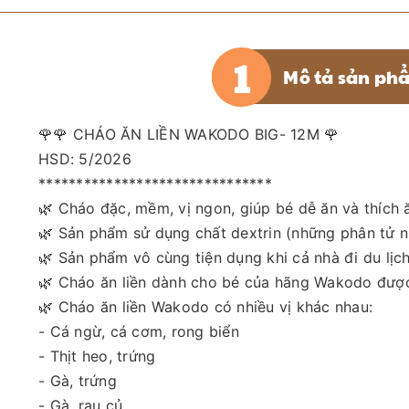
Mô tả sản ph
🌹🌹 CHÁO ĂN LIỀN WAKODO BIG- 12M 🌹
HSD: 5/2026
*******************************
🌿 Cháo đặc, mềm, vị ngon, giúp bé dễ ăn và thích ăn
🌿 Sản phẩm sử dụng chất dextrin (những phân tử nh
🌿 Sản phẩm vô cùng tiện dụng khi cả nhà đi du lị
🌿 Cháo ăn liền dành cho bé của hãng Wakodo được
🌿 Cháo ăn liền Wakodo có nhiều vị khác nhau:
- Cá ngừ, cá cơm, rong biển
- Thịt heo, trứng
- Gà, trứng
- Gà, rau củ