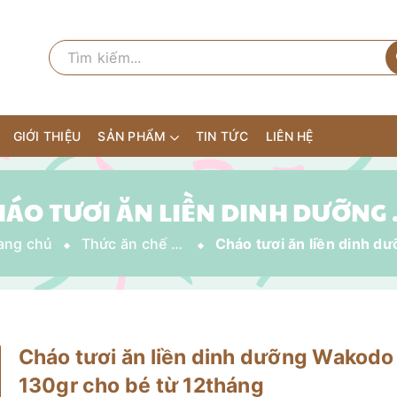
GIỚI THIỆU
SẢN PHẨM
TIN TỨC
LIÊN HỆ
CHÁO TƯƠI ĂN LI
ang chủ
Thức ăn chế biến sẵn
Cháo tươi ăn liền dinh dưỡng Wakodo
130gr cho bé từ 12tháng