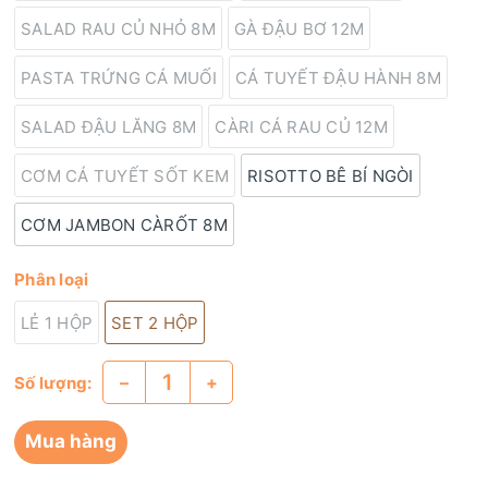
SALAD RAU CỦ NHỎ 8M
GÀ ĐẬU BƠ 12M
PASTA TRỨNG CÁ MUỐI
CÁ TUYẾT ĐẬU HÀNH 8M
SALAD ĐẬU LĂNG 8M
CÀRI CÁ RAU CỦ 12M
CƠM CÁ TUYẾT SỐT KEM
RISOTTO BÊ BÍ NGÒI
CƠM JAMBON CÀRỐT 8M
Phân loại
LẺ 1 HỘP
SET 2 HỘP
–
+
Số lượng:
Mua hàng