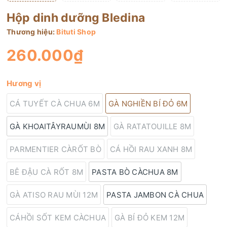
Hộp dinh dưỡng Bledina
Thương hiệu:
Bituti Shop
260.000₫
Hương vị
CÁ TUYẾT CÀ CHUA 6M
GÀ NGHIỀN BÍ ĐỎ 6M
GÀ KHOAITÂYRAUMÙI 8M
GÀ RATATOUILLE 8M
PARMENTIER CÀRỐT BÒ
CÁ HỒI RAU XANH 8M
BÊ ĐẬU CÀ RỐT 8M
PASTA BÒ CÀCHUA 8M
GÀ ATISO RAU MÙI 12M
PASTA JAMBON CÀ CHUA
CÁHỒI SỐT KEM CÀCHUA
GÀ BÍ ĐỎ KEM 12M