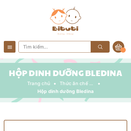
HỘP DINH DƯỠNG BLEDINA
Trang chủ
Thức ăn chế biến sẵn
Hộp dinh dưỡng Bledina