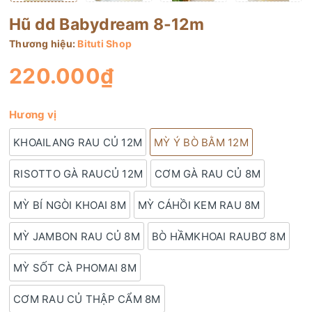
Hũ dd Babydream 8-12m
Thương hiệu:
Bituti Shop
220.000₫
Hương vị
KHOAILANG RAU CỦ 12M
MỲ Ý BÒ BẰM 12M
RISOTTO GÀ RAUCỦ 12M
CƠM GÀ RAU CỦ 8M
MỲ BÍ NGÒI KHOAI 8M
MỲ CÁHỒI KEM RAU 8M
MỲ JAMBON RAU CỦ 8M
BÒ HẦMKHOAI RAUBƠ 8M
MỲ SỐT CÀ PHOMAI 8M
CƠM RAU CỦ THẬP CẨM 8M