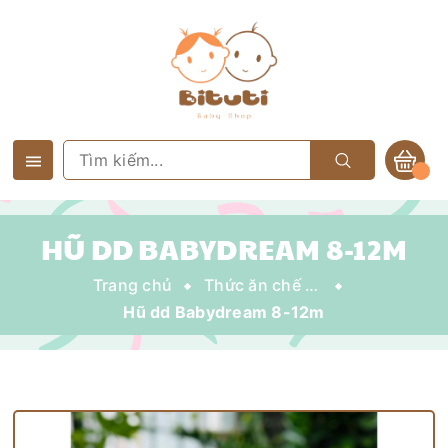
HŨ DD BABYDREAM 8-12M
Trang chủ
Thức ăn chế biến sẵn
Hũ dd Babydream 8-12m