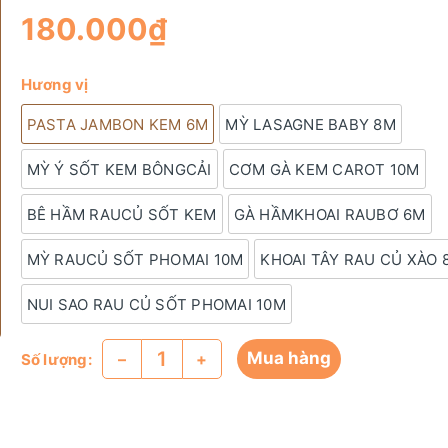
180.000₫
Hương vị
PASTA JAMBON KEM 6M
MỲ LASAGNE BABY 8M
MỲ Ý SỐT KEM BÔNGCẢI
CƠM GÀ KEM CAROT 10M
BÊ HẦM RAUCỦ SỐT KEM
GÀ HẦMKHOAI RAUBƠ 6M
MỲ RAUCỦ SỐT PHOMAI 10M
KHOAI TÂY RAU CỦ XÀO 
NUI SAO RAU CỦ SỐT PHOMAI 10M
Mua hàng
–
+
Số lượng: