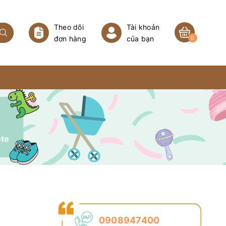
Theo dõi
Tài khoản
đơn hàng
của bạn
0
ete
0908947400