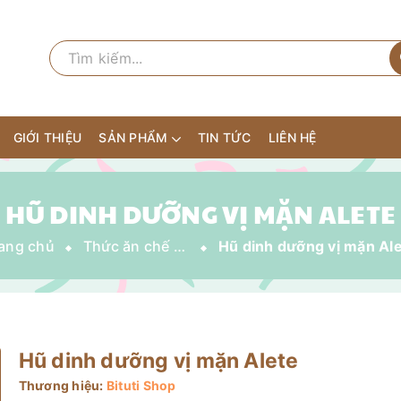
GIỚI THIỆU
SẢN PHẨM
TIN TỨC
LIÊN HỆ
HŨ DINH DƯỠNG VỊ MẶN ALETE
ang chủ
Thức ăn chế biến sẵn
Hũ dinh dưỡng vị mặn Al
Hũ dinh dưỡng vị mặn Alete
Thương hiệu:
Bituti Shop