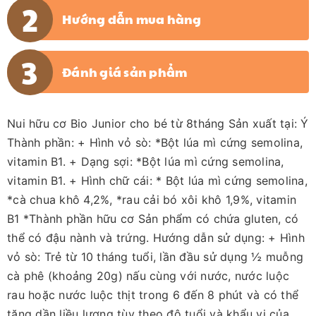
Hướng dẫn mua hàng
Đánh giá sản phẩm
Nui hữu cơ Bio Junior cho bé từ 8tháng Sản xuất tại: Ý
Thành phần: + Hình vỏ sò: *Bột lúa mì cứng semolina,
vitamin B1. + Dạng sợi: *Bột lúa mì cứng semolina,
vitamin B1. + Hình chữ cái: * Bột lúa mì cứng semolina,
*cà chua khô 4,2%, *rau cải bó xôi khô 1,9%, vitamin
B1 *Thành phần hữu cơ Sản phẩm có chứa gluten, có
thể có đậu nành và trứng. Hướng dẫn sử dụng: + Hình
vỏ sò: Trẻ từ 10 tháng tuổi, lần đầu sử dụng ½ muỗng
cà phê (khoảng 20g) nấu cùng với nước, nước luộc
rau hoặc nước luộc thịt trong 6 đến 8 phút và có thể
tăng dần liều lượng tùy theo độ tuổi và khẩu vị của