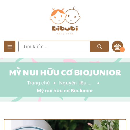
MỲ NUI HỮU CƠ BIOJUNIOR
Trang chủ
Nguyên liệu nấu cho bé
Mỳ nui hữu cơ BioJunior