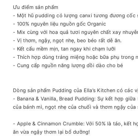
Ưu điểm sản phẩm
- Một hũ pudding có lượng canxi tương đương cốc 
- 100% nguyên liệu nguồn gốc Organic
- Mix cùng với hoa quả tươi nguyên chất xay nhuyễ
- Vị thơm, ngậy, ngọt nhẹ, beo béo rất dễ ăn.
- Kết cấu mềm mịn, tan ngay khi chạm lưỡi
- Thích hợp dùng tráng miệng hoặc bữa phụ trong 
- Cung cấp nguồn năng lượng dồi dào cho bé
Dòng sản phẩm Pudding của Ella’s Kitchen có các vị
- Banana & Vanilla, Bread Pudding: Sự kết hợp giữ
của bánh mì, ngọt nhẹ của chuối và thơm ngậy của 
- Apple & Cinnamon Crumble: Với 50% là táo, kết h
ăn vừa ngậy thơm lại bổ dưỡng!