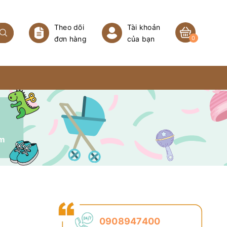
Theo dõi
Tài khoản
đơn hàng
của bạn
0
7m
0908947400