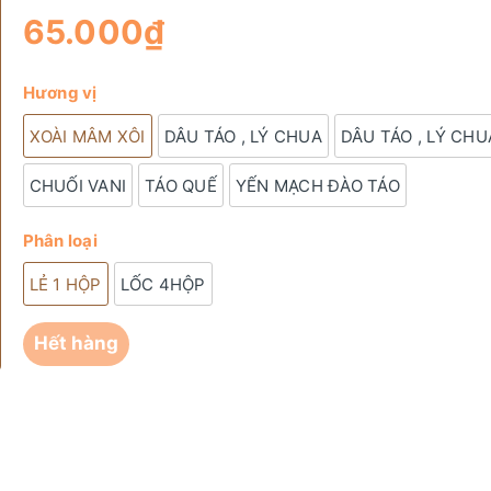
65.000₫
Hương vị
XOÀI MÂM XÔI
DÂU TÁO , LÝ CHUA
DÂU TÁO , LÝ CHU
CHUỐI VANI
TÁO QUẾ
YẾN MẠCH ĐÀO TÁO
Phân loại
LẺ 1 HỘP
LỐC 4HỘP
Hết hàng