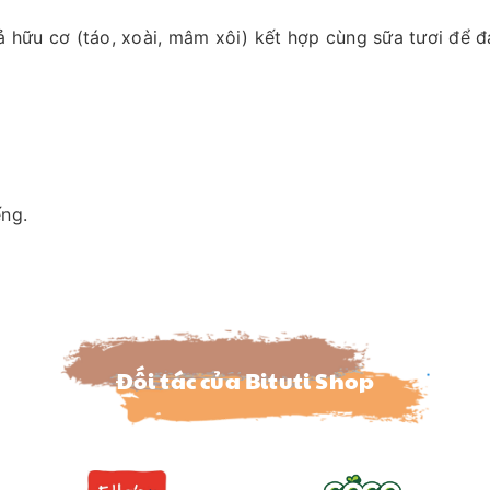
ả hữu cơ (táo, xoài, mâm xôi) kết hợp cùng sữa tươi để
ếng.
Đối tác của Bituti Shop