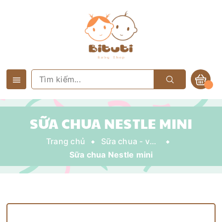
SỮA CHUA NESTLE MINI
Trang chủ
Sữa chua - váng sữa - trái cây nghiền
Sữa chua Nestle mini