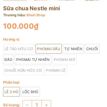
Sữa chua Nestle mini
Thương hiệu:
Bituti Shop
100.000₫
Hương vị
LÊ TÁO HỮU CƠ
PHOMAI DÂU
TỰ NHIÊN
CHUỐI
ĐÀO
PHOMAI TỰ NHIÊN
PHOMAI MƠ
CHUỐI XOÀI HỮU CƠ
PHOMAI LÊ
Phân loại
LẺ 2 HŨ
LỐC 6HŨ
–
+
Số lượng: