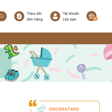
Theo dõi
Tài khoản
đơn hàng
của bạn
0
n
0908947400