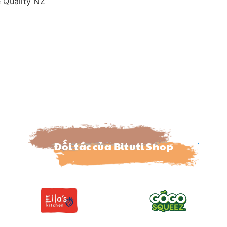
 Quality NZ
Đối tác của Bituti Shop