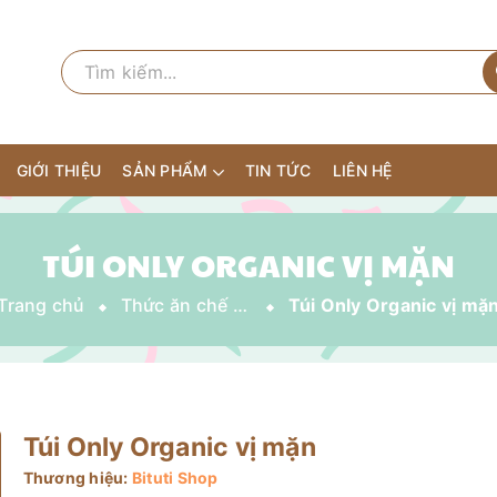
GIỚI THIỆU
SẢN PHẨM
TIN TỨC
LIÊN HỆ
TÚI ONLY ORGANIC VỊ MẶN
Trang chủ
Thức ăn chế biến sẵn
Túi Only Organic vị mặ
Túi Only Organic vị mặn
Thương hiệu:
Bituti Shop