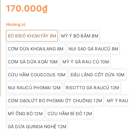
170.000₫
Hương vị
BÒ BÍĐỎ KHOAITÂY 8M
MỲ Ý BÒ BẰM 8M
CƠM DỪA KHOAILANG 8M
NUI SAO GÀ RAUCỦ 8M
CƠM GÀ DỪA XOÀI 10M
MỲ Ý GÀ RAU CỦ 10M
CỪU HẦM COUSCOUS 10M
ĐẬU LĂNG CỐT DỪA 10M
NUI RAUCỦ PHOMAI 12M
RISOTTO GÀ RAUCỦ 12M
CƠM GẠOLỨT BÒ PHOMAI ỚT CHUÔNG 12M
MỲ Ý RAU
MỲ ỐNG BÒ 12M
CỪU HẦM BÍ ĐỎ 12M
GÀ DỪA QUINOA NGHỆ 12M