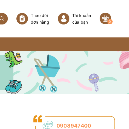
Theo dõi
Tài khoản
đơn hàng
của bạn
0
0908947400