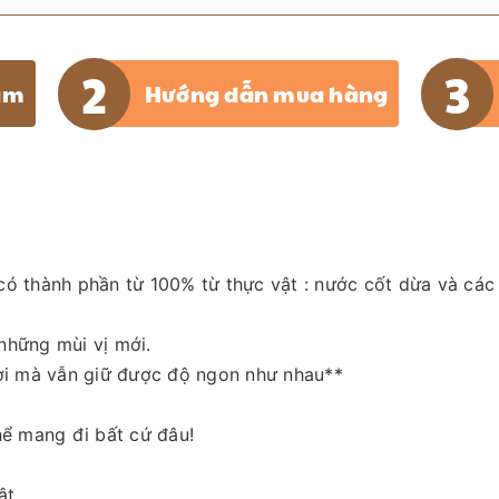
ẩm
Hướng dẫn mua hàng
ó thành phần từ 100% từ thực vật : nước cốt dừa và các 
những mùi vị mới.
ươi mà vẫn giữ được độ ngon như nhau**
hể mang đi bất cứ đâu!
ật.