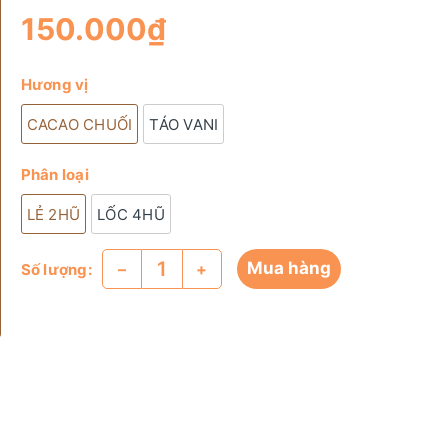
150.000₫
Hương vị
CACAO CHUỐI
TÁO VANI
Phân loại
LẺ 2HŨ
LỐC 4HŨ
Mua hàng
–
+
Số lượng: