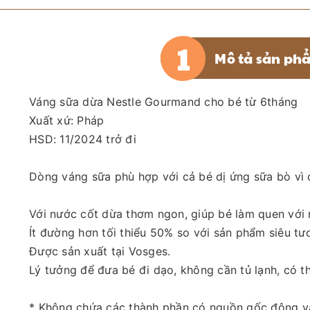
Mô tả sản ph
Váng sữa dừa Nestle Gourmand cho bé từ 6tháng
Xuất xứ: Pháp
HSD: 11/2024 trở đi
Dòng váng sữa phù hợp với cả bé dị ứng sữa bò vì c
Với nước cốt dừa thơm ngon, giúp bé làm quen với 
Ít đường hơn tối thiểu 50% so với sản phẩm siêu t
Được sản xuất tại Vosges.
Lý tưởng để đưa bé đi dạo, không cần tủ lạnh, có t
* Không chứa các thành phần có nguồn gốc động v