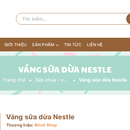
GIỚI THIỆU
SẢN PHẨM
TIN TỨC
LIÊN HỆ
VÁNG SỮA DỪA NESTLE
Trang chủ
Sữa chua - váng sữa - trái cây nghiền
Váng sữa dừa Nestle
Váng sữa dừa Nestle
Thương hiệu:
Bituti Shop