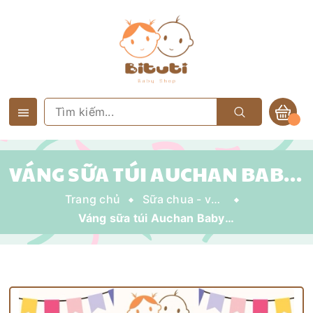
VÁNG SỮA TÚI AUCHAN BABY BIO
Trang chủ
Sữa chua - váng sữa - trái cây nghiền
Váng sữa túi Auchan Baby Bio