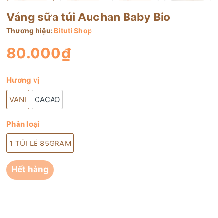
Váng sữa túi Auchan Baby Bio
Thương hiệu:
Bituti Shop
80.000₫
Hương vị
VANI
CACAO
Phân loại
1 TÚI LẺ 85GRAM
Hết hàng