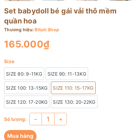
Set babydoll bé gái vải thô mềm
quần hoa
Thương hiệu:
Bituti Shop
165.000₫
Size
SIZE 80: 9-11KG
SIZE 90: 11-13KG
SIZE 100: 13-15KG
SIZE 110: 15-17KG
SIZE 120: 17-20KG
SIZE 130: 20-22KG
–
+
Số lượng:
Mua hàng