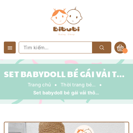
SET BABYDOLL BÉ GÁI VẢI THÔ MỀM QUẦN HOA
Trang chủ
Thời trang bé gái
Set babydoll bé gái vải thô mềm quần hoa