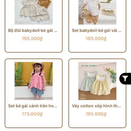
Bộ đũi babydoll bé gái Bernie
Set babydoll bé gái vải thô mềm quần hoa
165.000₫
165.000₫
Set bé gái cánh tiên hoa nhí viền bèo BERNIE
Váy cotton xốp hình thỏ Bernie
175.000₫
195.000₫