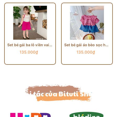
Set bé gái ba lỗ viền vai quần loe Bernie
Set bé gái áo bèo sọc hồng quần jeans BERNIE
135.000₫
135.000₫
Đối tác của Bituti Shop