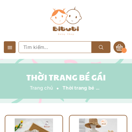
THỜI TRANG BÉ GÁI
Trang chủ
Thời trang bé gái