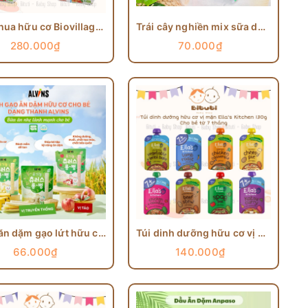
Sữa chua hữu cơ Biovillage Bébé Pháp cho bé từ 6 tháng
Trái cây nghiền mix sữa dừa Bledina túi 90g
280.000₫
70.000₫
Bánh ăn dặm gạo lứt hữu cơ thanh dài Alvins 30g Hàn Quốc cho bé từ 7 tháng tuổi
Túi dinh dưỡng hữu cơ vị mặn Ella’s Kitchen cho bé từ 7tháng
66.000₫
140.000₫