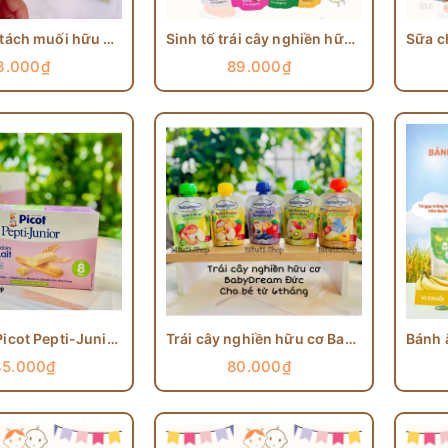
Rong biển tách muối hữu cơ Alvins gói lẻ 15gram
Sinh tố trái cây nghiền hữu cơ Ella Kitchen cho bé từ 6 tháng
3.000₫
89.000₫
Bánh quy Picot Pepti-Junior không chứa sữa phù hợp cho bé dị ứng đạm bò
Trái cây nghiền hữu cơ Babydream Đức cho bé từ 6 tháng túi 90g
45.000₫
80.000₫