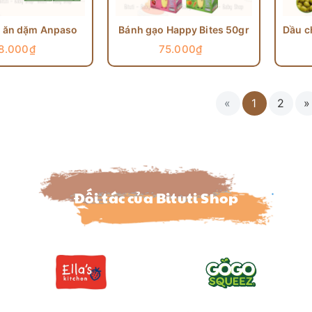
ủ ăn dặm Anpaso
Bánh gạo Happy Bites 50gr
8.000₫
75.000₫
«
1
2
»
Đối tác của Bituti Shop