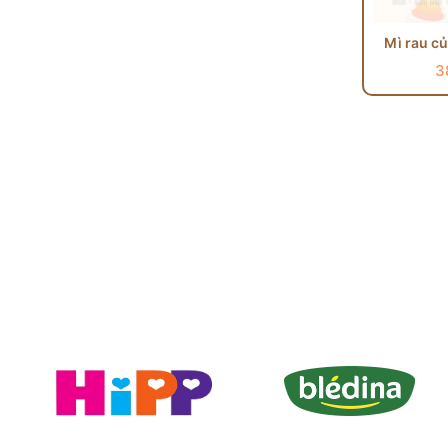
Mì rau c
3