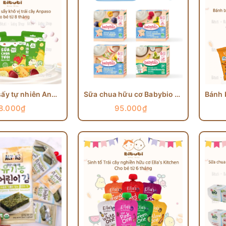
Sữa chua sấy tự nhiên Anpaso cho bé từ 8 tháng
Sữa chua hữu cơ Babybio từ sữa bò/ sữa dê/ sữa cừu/ sữa thực vật dạng túi 85gr cho bé từ 6 tháng
8.000₫
95.000₫