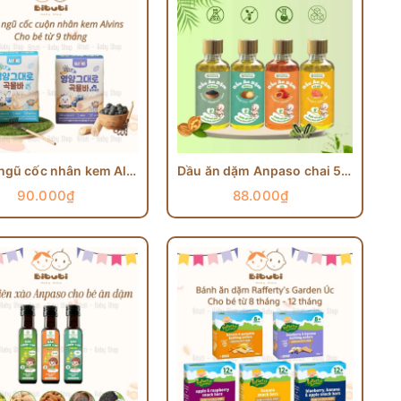
Bánh ngũ cốc nhân kem Alvins
Dầu ăn dặm Anpaso chai 50ml
90.000₫
88.000₫