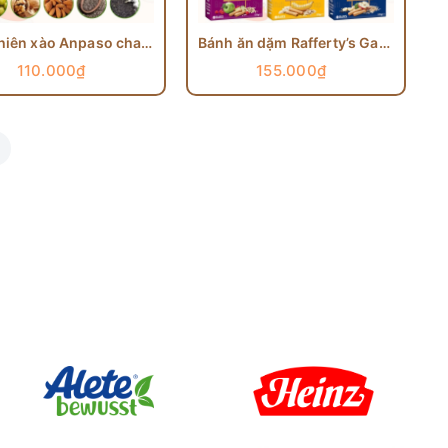
Dầu chiên xào Anpaso chai 100ml
Bánh ăn dặm Rafferty’s Garden
110.000₫
155.000₫