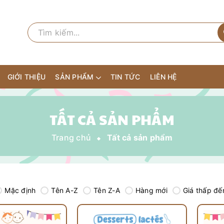
GIỚI THIỆU
SẢN PHẨM
TIN TỨC
LIÊN HỆ
TẤT CẢ SẢN PHẨM
Trang chủ
Tất cả sản phẩm
Mặc định
Tên A-Z
Tên Z-A
Hàng mới
Giá thấp đế