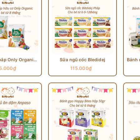
Bánh que bắp Only Organic 15gr
Sữa ngũ cốc Bledidej
5.000₫
115.000₫