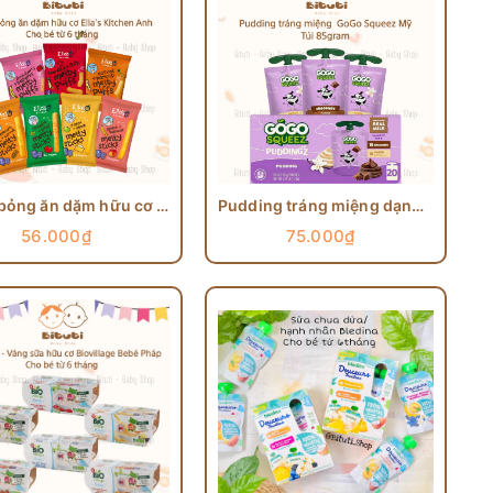
Bánh bỏng ăn dặm hữu cơ Ella's Kitchen cho bé từ 6 tháng
Pudding tráng miệng dạng túi Gogo Squeez Mỹ cho bé từ 10 tháng
56.000₫
75.000₫